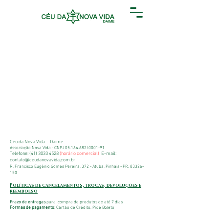
Céu da Nova Vida - Daime
Associação Nova Vida -
CNPJ
05.164.682
/0001-91
Telefone:
(41) 3033 4528
(horário comercial)
E-mail:
contato@ceudanovavida,com.br
R. Francisco Eugênio Gomes Pereira, 372 - Atuba, Pinhais - PR,
83326-
150
Políticas de cancelamentos, trocas, devoluções e
reembolso
Prazo de entregas
para compra de produtos de até 7 dias
Formas de pagamento
: Cartão de Crédito, Pix e Boleto