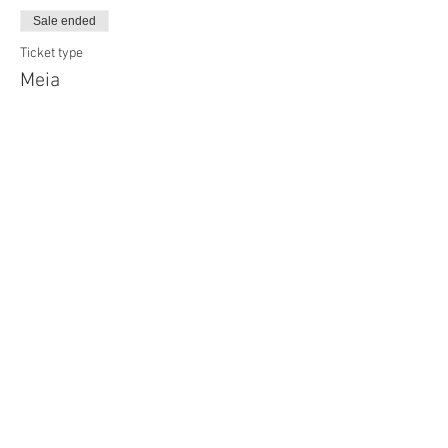
Sale ended
Ticket type
Meia
More info
Price
R$15.00
Share this event