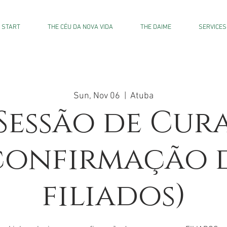
START
THE CÉU DA NOVA VIDA
THE DAIME
SERVICES
Sun, Nov 06
  |  
Atuba
Sessão de Cur
confirmação 
filiados)