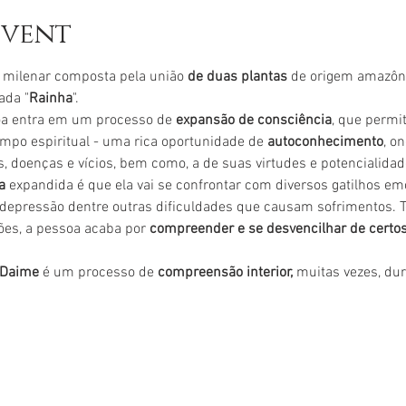
event
 milenar composta pela união 
de duas plantas
 de origem amazôn
da "
Rainha
".
soa entra em um processo de
 expansão de consciência
, que permi
ampo espiritual - uma rica oportunidade de 
autoconhecimento
, o
, doenças e vícios, bem como, a de suas virtudes e potencialidad
a 
expandida é que ela vai se confrontar com diversos gatilhos e
, depressão dentre outras dificuldades que causam sofrimentos. 
es, a pessoa acaba por 
compreender e se desvencilhar de certo
Daime 
é um processo de 
compreensão interior,
 muitas vezes, du