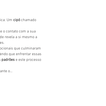
ica: Um 
cipó 
chamado 
te o contato com a sua 
nde revela a si mesmo a 
es.
mocionais que culminaram 
Tendo que enfrentar essas 
s padrões
 e este processo 
rante o…