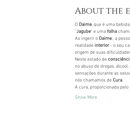
About the 
O 
Daime
, que é uma bebida
"
Jagube
" e uma 
folha 
chama
Ao ingerir o 
Daime
,  a pes
realidade 
interior 
- o seu c
origem de suas dificuldades
Neste estado de 
consciênci
no abuso de drogas, álcool
sensações durante as sessõ
nós chamamos de 
Cura
.
A cura, proporcionada pelo 
Show More