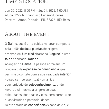
Time & Location
Jun 30, 2022, 8:00 PM – Jul 01, 2022, 1:00 AM
Atuba, 372 - R. Francisco Eugênio Gomes
Pereira - Atuba, Pinhais - PR, 83326-150, Brasil
About the event
O 
Daime
, que é uma bebida milenar composta 
pela união 
de duas plantas
 de origem 
amazônica: Um 
cipó 
chamado "
Jagube
" e uma 
folha 
chamada "
Rainha
".
Ao ingerir o 
Daime
,  a pessoa entra em um 
processo de
 expansão de consciência
, que 
permite o contato com a sua realidade 
interior 
- o seu campo espiritual - uma rica 
oportunidade de 
autoconhecimento
, onde 
revela a si mesmo a origem de suas 
dificuldades, doenças e vícios, bem como, a de 
suas virtudes e potencialidades.
Neste estado de 
consciência 
expandida é que 