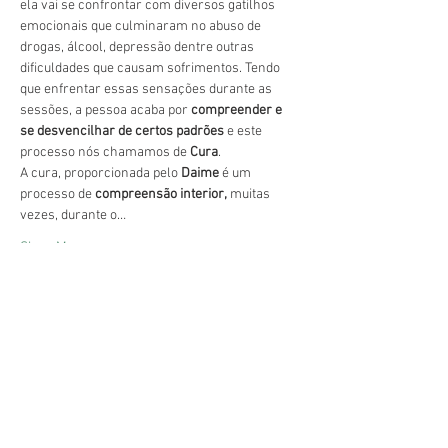
ela vai se confrontar com diversos gatilhos 
emocionais que culminaram no abuso de 
drogas, álcool, depressão dentre outras 
dificuldades que causam sofrimentos. Tendo 
que enfrentar essas sensações durante as 
sessões, a pessoa acaba por 
compreender e 
se desvencilhar de certos padrões
 e este 
processo nós chamamos de 
Cura
.
A cura, proporcionada pelo 
Daime 
é um 
processo de 
compreensão interior,
 muitas 
vezes, durante o…
Show More
Share this event