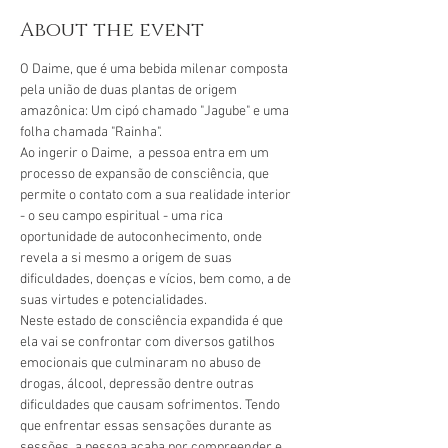
About the event
O Daime, que é uma bebida milenar composta 
pela união de duas plantas de origem 
amazônica: Um cipó chamado "Jagube" e uma 
folha chamada "Rainha".
Ao ingerir o Daime,  a pessoa entra em um 
processo de expansão de consciência, que 
permite o contato com a sua realidade interior 
- o seu campo espiritual - uma rica 
oportunidade de autoconhecimento, onde 
revela a si mesmo a origem de suas 
dificuldades, doenças e vícios, bem como, a de 
suas virtudes e potencialidades.
Neste estado de consciência expandida é que 
ela vai se confrontar com diversos gatilhos 
emocionais que culminaram no abuso de 
drogas, álcool, depressão dentre outras 
dificuldades que causam sofrimentos. Tendo 
que enfrentar essas sensações durante as 
sessões, a pessoa acaba por compreender e 