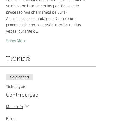
se desvencilhar de certos padrões e este 
processo nós chamamos de Cura.
A cura, proporcionada pelo Daime é um 
processo de compreensão interior, muitas 
vezes, durante o…
Show More
Tickets
Sale ended
Ticket type
Contribuição
More info
Price
R$55.00
+R$2.64 MercadPago