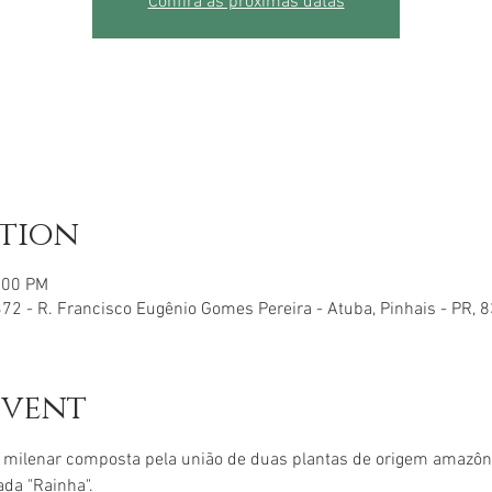
Confira as próximas datas
ation
0:00 PM
72 - R. Francisco Eugênio Gomes Pereira - Atuba, Pinhais - PR, 
event
 milenar composta pela união de duas plantas de origem amazô
da "Rainha".